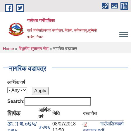
Skip to main content
यसोधरा गाउँपालिका
गाउँ कार्यपालिकाकाे कार्यालय, बैदाैली, कपिलवस्तु,लुम्बिनी
प्रदेश, नेपाल
You are here
Home
»
विधुतीय शुसासन सेवा
» नागरिक वडापत्र
नागरिक वडापत्र
आर्थिक वर्ष
Search:
आर्थिक
शिर्षक
मिति
दस्तावेज
वर्ष
अा.ब.०७५/
08/07/2018 -
गाउँपालिकाको
७५/७६
०७६
13:50
वडापत्र.pdf