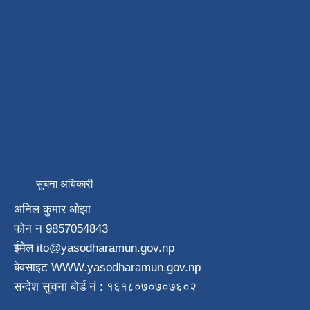
सुचना अधिकारी
अनिल कुमार ओझा
फाेन न‌ 9857054843
ईमेल ito
@yasodharamun.gov.np
बेवसाइट WWW.yasodharamun.gov.np
सन्देश सुचना बाेर्ड न‌ं : १६१८०७०७०७६०२