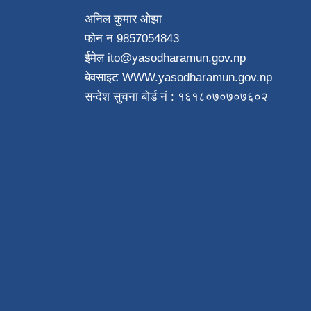
अनिल कुमार ओझा
फाेन न‌ 9857054843
ईमेल ito
@yasodharamun.gov.np
बेवसाइट WWW.yasodharamun.gov.np
सन्देश सुचना बाेर्ड न‌ं : १६१८०७०७०७६०२